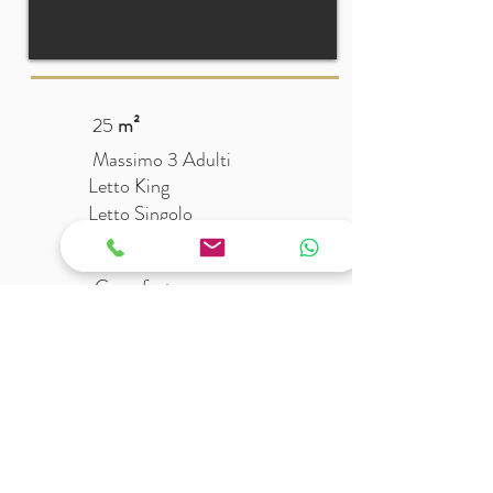
25
m²
Massimo 3 Adulti
Letto King
Letto Singolo
Dotazione Set di cortesia
Cassaforte
Smart TV
Occorrente per Thè
Aria condizionata
Frigo
Servizio Lavandereia